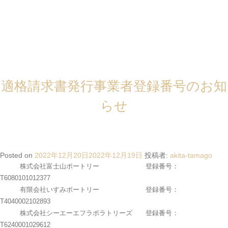
月: 2022年12月
2023年10月1日以降に開始が予定されている適格請求書等保存方式（インボ
イス制度）に関して、弊社グループは適格請求書発行事業者の登録が完了し
ておりますのでお知らせいたします。
株式会社アキタフーズ 登録番号：
適格請求書発行事業者登録番号のお知
T2240001029715
有限会社久井ポートリー 登録番号：
らせ
T1240002054481
株式会社東城ポートリー 登録番号：
T1240001025153
広島中央養鶏農業協同組合 登録番号：
T4240005007954
Posted on
2022年12月20日
2022年12月19日
投稿者:
akita-tamago
株式会社富士山ポートリー 登録番号：
T6080101012377
有限会社いすみポートリー 登録番号：
T4040002102893
株式会社シーエーエフラボラトリーズ 登録番号：
T6240001029612