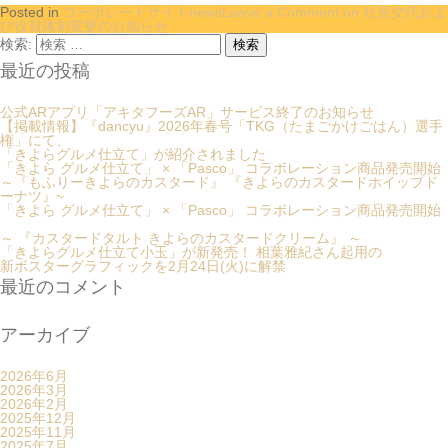
Posted in
コーポレートサイトnews
Leave a Comment
on 社長交代およ
び役員体制変更のお知らせ
検索:
最近の投稿
公式ARアプリ「アキタフーズAR」サービス終了のお知らせ
【掲載情報】『dancyu』2026年春号「TKG（たまごかけごはん）選手
権」にて、
「きよらグルメ仕立て」が紹介されました
「きよら グルメ仕立て」 × 「Pasco」 コラボレーション商品発売開始
～『もふりーきよらのカスタード』 『きよらのカスタードホイップド
ーナツ』~
「きよら グルメ仕立て」 × 「Pasco」 コラボレーション商品発売開始
～ 『カスタードタルト きよらのカスタードクリーム』 ～
「きよらグルメ仕立て小玉」が新発売！ 相葉雅紀さん起用の
新ポスターグラフィックを2月24日(火)に解禁
最近のコメント
アーカイブ
2026年6月
2026年3月
2026年2月
2025年12月
2025年11月
2025年7月