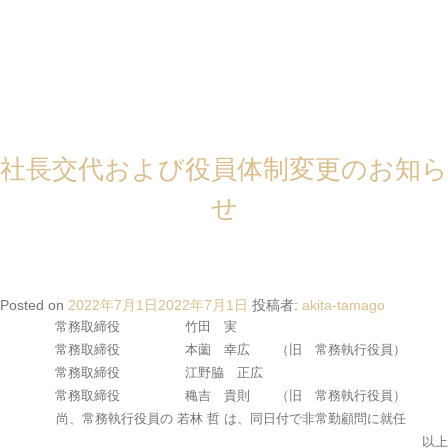
月: 2022年7月
弊社は２０２２年7月1日付けで下記の通り社長交代と役員体制の変更を行
いますので、お知らせいたします。
２０２０年8月以降、法令遵守の徹底と内部統制の強化を図りつつ、事業
活動に真摯に注力して参りました。今後は、改めて秋田正吾が代表取締役社
社長交代および役員体制変更のお知ら
長として、弊社グループをしっかりと牽引し、皆様のご期待に応えていく所
存でございますので、引き続き一層のご支援を賜りますよう、よろしくお願
せ
い申し上げます。
記
＜2022年7月１日付 役員体制＞
取締役会長 岡田 大介 （旧 代表取締役社長）
代表取締役社長 秋田 正吾 （旧 代表取締役専務）
Posted on
2022年7月1日
2022年7月1日
投稿者:
akita-tamago
常務取締役 竹田 実
常務取締役 本薗 幸広 （旧 常務執行役員）
常務取締役 江野脇 正広
常務取締役 穐吉 貴則 （旧 常務執行役員）
尚、常務執行役員の 若林 哲 は、同日付で非常勤顧問に就任
以上