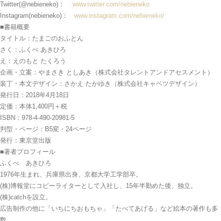
Twitter(@nebieneko)：
www.twitter.com/nebieneko
Instagram(nebieneko)：
www.instagram.com/nebieneko/
■書籍概要
タイトル：たまごのおふとん
さく：ふくべ あきひろ
え：えのもと たくろう
企画・立案：やまさき としあき（株式会社タレントアンドアセスメント）
装丁・本文デザイン：さかえ たかゆき（株式会社キャベツデザイン）
発行日：2018年4月18日
定価：本体1,400円＋税
ISBN：978-4-490-20981-5
判型・ページ：B5変・24ページ
発行：東京堂出版
■著者プロフィール
ふくべ あきひろ
1976年生まれ、兵庫県出身、京都大学工学部卒。
(株)博報堂にコピーライターとして入社し、15年半勤めた後、独立。
(株)catchを設立。
広告制作の他に「いちにちおもちゃ」「たべてあげる」など絵本の著作も多
数。