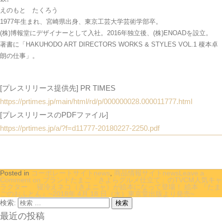
えのもと たくろう
1977年生まれ、宮崎県出身、東京工芸大学芸術学部卒。
(株)博報堂にデザイナーとして入社。2016年独立後、(株)ENOADを設立。
著書に「HAKUHODO ART DIRECTORS WORKS & STYLES VOL.1 榎本卓
朗の仕事」。
[プレスリリース提供先] PR TIMES
https://prtimes.jp/main/html/rd/p/000000028.000011777.html
[プレスリリースのPDFファイル]
https://prtimes.jp/a/?f=d11777-20180227-2250.pdf
Posted in
コーポレートサイトnews
,
商品情報サイトnews
Leave a
Comment
on ブランドたまご「きよらグルメ仕立て」のTVCM人気キャ
ラクター 寝冷えネコ（きよニャ）が絵本になって登場！ 絵本 『たま
ごのおふとん』~2018年 4月 18 日（水）東京堂出版より発売~
検索:
最近の投稿