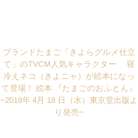
月: 2018年3月
株式会社アキタ（本社：広島県福山市、代表取締役社長：秋田善祺、以下ア
キタ）は、2018年 4月18日に東京堂出版より、全国の書店にて『たまごのお
ふとん』の絵本を発売いたします。
ブランドたまご「きよらグルメ仕立
て」のTVCM人気キャラクター 寝
冷えネコ（きよニャ）が絵本になっ
て登場！ 絵本 『たまごのおふとん』
~2018年 4月 18 日（水）東京堂出版よ
り発売~
大人気キャラクターの寝冷えネコ（きよニャ）、絵本になって登場