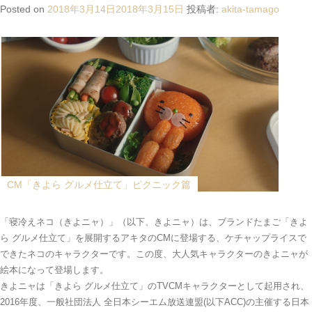
Posted on
2018年3月14日
2018年3月15日
投稿者:
akita-tamago
CM「きよら グルメ仕立て」ピクニック篇
「寝冷えネコ（きよニャ）」（以下、きよニャ）は、ブランドたまご「きよ
ら グルメ仕立て」を展開するアキタのCMに登場する、ケチャップライスで
できたネコのキャラクターです。この度、大人気キャラクターのきよニャが
絵本になって登場します。
きよニャは「きよら グルメ仕立て」のTVCMキャラクターとして起用され、
2016年度、一般社団法人 全日本シーエム放送連盟(以下ACC)の主催する日本