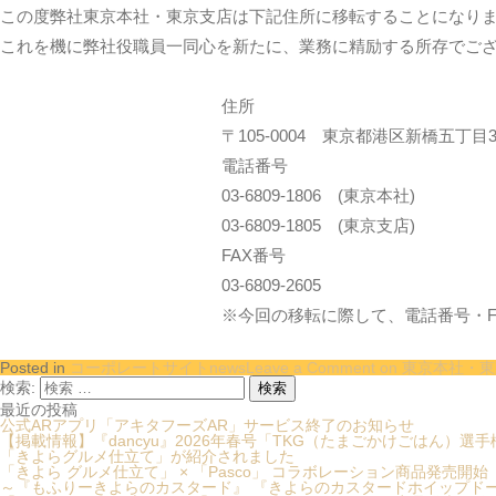
この度弊社東京本社・東京支店は下記住所に移転することになりまし
これを機に弊社役職員一同心を新たに、業務に精励する所存でご
住所
〒105-0004 東京都港区新橋五丁目
電話番号
03-6809-1806 (東京本社)
03-6809-1805 (東京支店)
FAX番号
03-6809-2605
※今回の移転に際して、電話番号・F
Posted in
コーポレートサイトnews
Leave a Comment
on 東京本社・
検索:
最近の投稿
公式ARアプリ「アキタフーズAR」サービス終了のお知らせ
【掲載情報】『dancyu』2026年春号「TKG（たまごかけごはん）選
「きよらグルメ仕立て」が紹介されました
「きよら グルメ仕立て」 × 「Pasco」 コラボレーション商品発売開始
～『もふりーきよらのカスタード』 『きよらのカスタードホイップドー