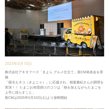
2025年5月10日
株式会社アキタフーズ「きよら グルメ仕立て」新CM発表会を実
施
「寝冷えネコ（きよニャ）」に応援され、相葉雅紀さんが調理を
実演！！ たまごお布団掛けのコツは「熱を加えながらたまごを
上手に揺らすこと」
新CMは2025年5月10日(土)より放映開始