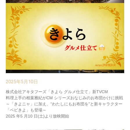
2025年5月10日
株式会社アキタフーズ「きよら グルメ仕立て」新TVCM
料理上手の相葉雅紀がCM シリーズおなじみのお布団かけに挑戦
～「きよニャ」に加え、“わたしにもお布団を”と新キャラクター
「ベビきよ」も登場～
2025 年5 月10 日(土)より放映開始