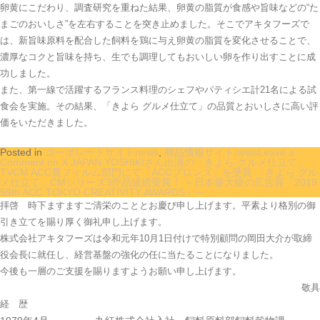
卵黄にこだわり、調査研究を重ねた結果、卵黄の脂質が食感や旨味などの“た
まごのおいしさ”を左右することを突き止めました。そこでアキタフーズで
は、新旨味原料を配合した飼料を鶏に与え卵黄の脂質を変化させることで、
濃厚なコクと旨味を持ち、生でも調理してもおいしい卵を作り出すことに成
功しました。
また、第一線で活躍するフランス料理のシェフやパティシエ計21名による試
食会を実施。その結果、「きよら グルメ仕立て」の品質とおいしさに高い評
価をいただきました。
Posted in
コーポレートサイトnews
,
商品情報サイトnews
Leave a
Comment
on X JAPAN YOSHIKIさん出演の「きよら グルメ仕立て」
TVCM ACC賞フィルム部門にて「ACCブロンズ」を受賞 「きよら グル
メ仕立て」CMシリーズ3作品連続受賞！ ～日本最大級の広告賞「2019
59th ACC TOKYO CREATIVITY AWARDS」～
拝啓 時下ますますご清栄のこととお慶び申し上げます。平素より格別の御
引き立てを賜り厚く御礼申し上げます。
株式会社アキタフーズは令和元年10月1日付けで特別顧問の岡田大介が取締
役会長に就任し、経営基盤の強化の任に当たることになりました。
今後も一層のご支援を賜りますようお願い申し上げます。
敬具
経 歴