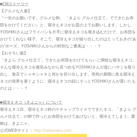
■
CM
ストーリー
【
グルメな人篇
】
『一生のお願いです。グルメな卵。 「きよら グルメ仕立て」でできたお布
団をかけてください』と、寝冷えネコがお皿の上でお願いします。しかし、
YOSHIKIさんはフライパンを片手に寝冷えネコを覗き込むだけで、お布団を
かけてくれない様子。そこで、寝冷えネコが繰り出したのはとっておきの“あ
の”ポーズ。YOSHIKIさんからの特別なご褒美は・・・？
【
おそろい篇
】
「きよら グルメ仕立て」できたお布団をかけてもらいご満悦な寝冷えネコ。
そんな寝冷えネコを微笑みながら見つめるYOSHIKIさんが急にハサミを取り
出し、無言でシャキシャキと何かを切り出します。突然の展開に焦る寝冷え
ネコの視界を塞ぐように、寝冷えネコの顔にそっとYOSHIKIさんが置いたも
のとは・・・？
■寝冷えネコ（きよニャ）について
寝冷えネコ目、寝冷えネコ科のケチャップライスでできたネコ。「きよら グ
ルメ仕立て」の卵で作ったお布団をかけてあげないと、寝冷えてしまう。愛
称は、きよニャ。
公式WEBサイト：
http://nebieneko.com