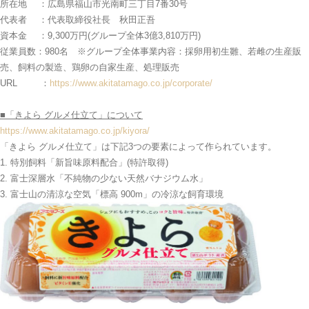
所在地 ：広島県福山市光南町三丁目7番30号
代表者 ：代表取締役社長 秋田正吾
資本金 ：9,300万円(グループ全体3億3,810万円)
従業員数：980名 ※グループ全体 事業内容：採卵用初生雛、若雌の生産販
売、飼料の製造、鶏卵の自家生産、処理販売
URL ：
https://www.akitatamago.co.jp/corporate/
■「
きよら グルメ仕立て」に
ついて
https://www.akitatamago.co.jp/kiyora/
「きよら グルメ仕立て」は下記3つの要素によって作られています。
1. 特別飼料「新旨味原料配合」(特許取得)
2. 富士深層水「不純物の少ない天然バナジウム水」
3. 富士山の清涼な空気「標高 900m」の冷涼な飼育環境