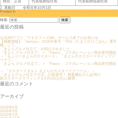
秋田 正吾
代表取締役社長
代表取締役副社長
2. 異動日 令和元年10月1日
Posted in
News
,
コーポレートサイトnews
Leave a Comment
on 社長交
代のお知らせ
検索:
最近の投稿
公式ARアプリ「アキタフーズAR」サービス終了のお知らせ
【掲載情報】『dancyu』2026年春号「TKG（たまごかけごはん）選手
権」にて、
「きよらグルメ仕立て」が紹介されました
「きよら グルメ仕立て」 × 「Pasco」 コラボレーション商品発売開始
～『もふりーきよらのカスタード』 『きよらのカスタードホイップド
ーナツ』~
「きよら グルメ仕立て」 × 「Pasco」 コラボレーション商品発売開始
～ 『カスタードタルト きよらのカスタードクリーム』 ～
「きよらグルメ仕立て小玉」が新発売！ 相葉雅紀さん起用の
新ポスターグラフィックを2月24日(火)に解禁
最近のコメント
アーカイブ
2026年6月
2026年3月
2026年2月