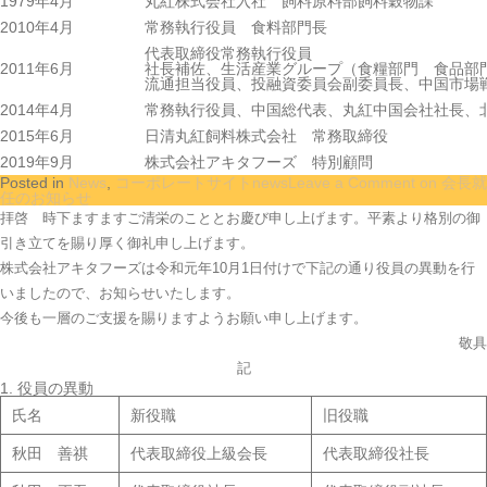
1979年4月
丸紅株式会社入社 飼料原料部飼料穀物課
2010年4月
常務執行役員 食料部門長
代表取締役常務執行役員
2011年6月
社長補佐、生活産業グループ（食糧部門 食品部
流通担当役員、投融資委員会副委員長、中国市場
2014年4月
常務執行役員、中国総代表、丸紅中国会社社長、
2015年6月
日清丸紅飼料株式会社 常務取締役
2019年9月
株式会社アキタフーズ 特別顧問
Posted in
News
,
コーポレートサイトnews
Leave a Comment
on 会長就
任のお知らせ
拝啓 時下ますますご清栄のこととお慶び申し上げます。平素より格別の御
引き立てを賜り厚く御礼申し上げます。
株式会社アキタフーズは令和元年10月1日付けで下記の通り役員の異動を行
いましたので、お知らせいたします。
今後も一層のご支援を賜りますようお願い申し上げます。
敬具
記
1. 役員の異動
氏名
新役職
旧役職
秋田 善祺
代表取締役上級会長
代表取締役社長