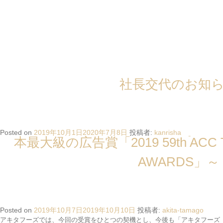
月: 2019年10月
株式会社アキタフーズ(本社:広島県福山市、代表取締役社長 秋田正吾、 以下
アキタフーズ)は、世界で活躍するX JAPANのYOSHIKIさんを起用した「き
よら グルメ仕立て」TVCM が、一般社団法人 全日本シーエム放送連盟(以下
ACC)の主催する日本最大級の広告賞「2019 59th ACC TOKYO CREATIVITY
X JAPAN YOSHIKIさん出演の
会長就任のお知
社長交代のお知
AWARDS」のフィルム部門において「ACCブロンズ」を受賞したことをお知
らせいたします。
TVCM ACC賞フィルム部門にて「
「ACC TOKYO CREATIVITY AWARDS」は、1961年より開催されてきた日
本最大規模かつ最も権威ある広告賞「ACC CM FESTIVAL」を前身とし、
「きよら グルメ仕立て」CMシリーズ
2017年よりその枠を大きく拡げ、あらゆる領域におけるクリエイティブを対
Posted on
Posted on
2019年10月1日
2019年10月1日
2020年7月8日
2020年7月8日
投稿者:
投稿者:
akita-tamago
kanrisha
本最大級の広告賞「2019 59th ACC T
象としたアワードにリニューアルしました。フィルム部門Aカテゴリーは、
2018年7月1日～2019年6月30日までの1年間に放送されたTVCMの中から、
AWARDS」～
様々な審査基準を経て優秀作品を選抜するものです。
「きよら グルメ仕立て」のCMシリーズは、2016年にマーケティング・エフ
ェクティブネス部門で総務大臣賞／ACCグランプリを受賞、2017年に同部門
でACCファイナリストを受賞、同年フィルム部門ではACCシルバーを受賞し
ており、3作品連続での受賞となります。
Posted on
2019年10月7日
2019年10月10日
投稿者:
akita-tamago
アキタフーズでは、今回の受賞をひとつの契機とし、今後も「アキタフーズ