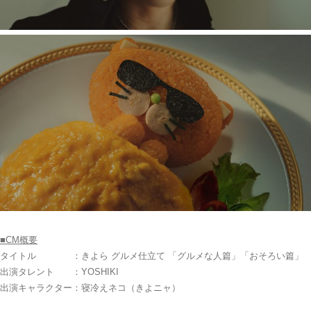
■
CM
概要
タイトル ：きよら グルメ仕立て 「グルメな人篇」「おそろい篇」
出演タレント ：YOSHIKI
出演キャラクター：寝冷えネコ（きよニャ）