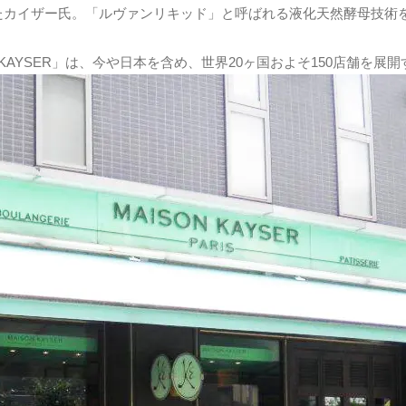
えたカイザー氏。「ルヴァンリキッド」と呼ばれる液化天然酵母技
KAYSER」は、今や日本を含め、世界20ヶ国およそ150店舗を