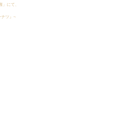
手権」にて、
ナツ』~
始