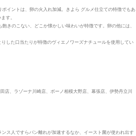
りポイントは、卵の火入れ加減。きよら グルメ仕立ての特徴でもあ
います。
も飽きのこない、どこか懐かしい味わいが特徴です。卵の他には、
とりした口当たりが特徴のヴィエノワーズナチュールを使用してい
、五反田店、ラゾーナ川崎店、ボーノ相模大野店、幕張店、伊勢丹立川
。フランス人ですらパン離れが加速するなか、イースト菌が使われ出す