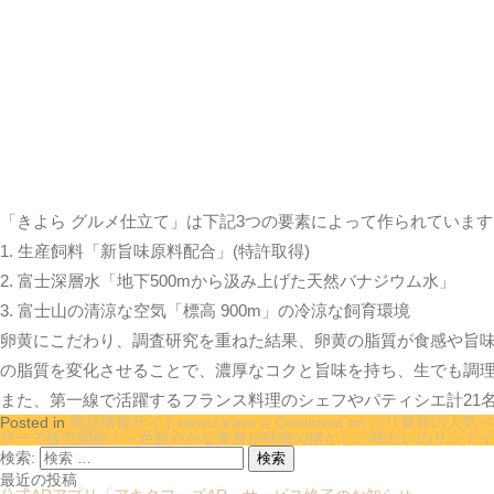
「きよら グルメ仕立て」は下記3つの要素によって作られています
1. 生産飼料「新旨味原料配合」(特許取得)
2. 富士深層水「地下500mから汲み上げた天然バナジウム水」
3. 富士山の清涼な空気「標高 900m」の冷涼な飼育環境
卵黄にこだわり、調査研究を重ねた結果、卵黄の脂質が食感や旨味
の脂質を変化させることで、濃厚なコクと旨味を持ち、生でも調
また、第一線で活躍するフランス料理のシェフやパティシエ計21
Posted in
商品情報サイトnews
Leave a Comment
on パリ発祥の人気
ザーで販売開始！～色鮮やかな黄身が特徴の懐かしい味わいのサンドイ
検索:
最近の投稿