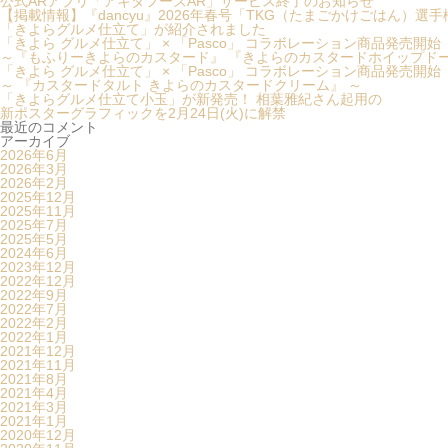
公式ARアプリ「アキタフーズAR」サービス終了のお知らせ
【掲載情報】『dancyu』2026年春号「TKG（たまごかけごはん）選
「きよらグルメ仕立て」が紹介されました
「きよら グルメ仕立て」 × 「Pasco」 コラボレーション商品発売開始
～『もふりーきよらのカスタード』 『きよらのカスタードホイップドー
「きよら グルメ仕立て」 × 「Pasco」 コラボレーション商品発売開
～ 『カスタードタルト きよらのカスタードクリーム』 ～
「きよらグルメ仕立て小玉」が新発売！ 相葉雅紀さん起用の
新ポスターグラフィックを2月24日(火)に解禁
最近のコメント
アーカイブ
2026年6月
2026年3月
2026年2月
2025年12月
2025年11月
2025年7月
2025年5月
2024年6月
2023年12月
2022年12月
2022年9月
2022年7月
2022年2月
2022年1月
2021年12月
2021年11月
2021年8月
2021年4月
2021年3月
2021年1月
2020年12月