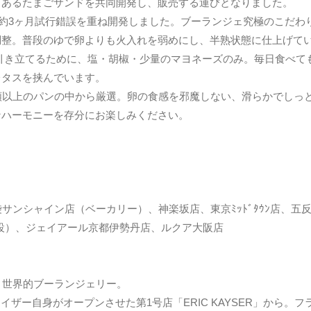
もあるたまごサンドを共同開発し、販売する運びとなりました。
約3ヶ月試行錯誤を重ね開発しました。ブーランジェ究極のこだわ
調整。普段のゆで卵よりも火入れを弱めにし、半熟状態に仕上げて
引き立てるために、塩・胡椒・少量のマヨネーズのみ。毎日食べて
レタスを挟んでいます。
類以上のパンの中から厳選。卵の食感を邪魔しない、滑らかでしっ
なハーモニーを存分にお楽しみください。
池袋サンシャイン店（ベーカリー）、神楽坂店、東京ﾐｯﾄﾞﾀｳﾝ店
併設）、ジェイアール京都伊勢丹店、ルクア大阪店
、世界的ブーランジェリー。
カイザー自身がオープンさせた第1号店「ERIC KAYSER」から