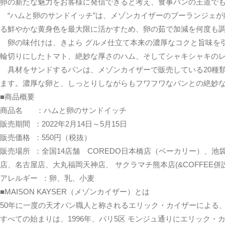
卵の新たな魅力をお客様に発信できると考え、食事パンの王道で
“ハムと卵のサンドイッチ”は、メゾンカイザーのブーランジェが
る鮮やかな黄身色を最大限に活かすため、卵の茹で加減を何度も
卵の味付けは、きよら グルメ仕立て本来の濃厚なコクと旨味を
輪切りにしたトマト、絶妙な厚さのハム、そしてシャキシャキの
具材をサンドするパンは、メゾンカイザーで販売している20種
ます。濃厚な卵と、しっとりしながらもフワフワなパンとの絶妙
■商品概要
商品名 ：ハムと卵のサンドイッチ
販売期間 ：2022年2月14日～5月15日
販売価格 ：550円（税抜）
販売場所 ：全国14店舗 COREDO日本橋店（ベーカリー）、
店、名古屋店、大丸福岡天神店、 サクラマチ熊本店(&COFFEE
アレルギー ：卵、乳、小麦
■MAISON KAYSER（メゾンカイザー）とは
50年に一度の天才パン職人と称されるエリック・カイザーによる
すべての始まりは、1996年、パリ5区 モンジュ通りにエリック・