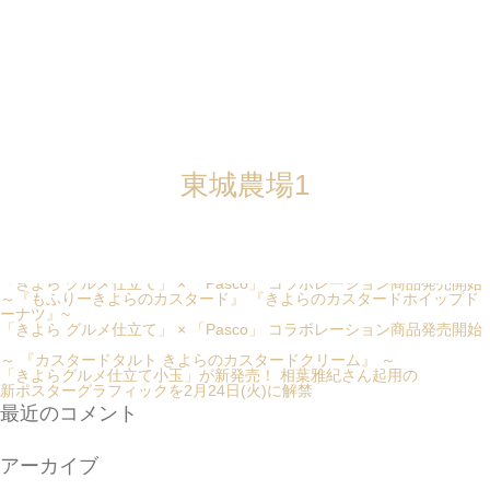
カテゴリー: 東城農場
投稿ナビゲーション
過去の投稿
検索:
最近の投稿
東城農場8
東城農場7
東城農場6
東城農場5
東城農場4
東城農場3
東城農場2
東城農場1
公式ARアプリ「アキタフーズAR」サービス終了のお知らせ
【掲載情報】『dancyu』2026年春号「TKG（たまごかけごはん）選手
権」にて、
「きよらグルメ仕立て」が紹介されました
「きよら グルメ仕立て」 × 「Pasco」 コラボレーション商品発売開始
～『もふりーきよらのカスタード』 『きよらのカスタードホイップド
ーナツ』~
「きよら グルメ仕立て」 × 「Pasco」 コラボレーション商品発売開始
～ 『カスタードタルト きよらのカスタードクリーム』 ～
「きよらグルメ仕立て小玉」が新発売！ 相葉雅紀さん起用の
新ポスターグラフィックを2月24日(火)に解禁
最近のコメント
アーカイブ