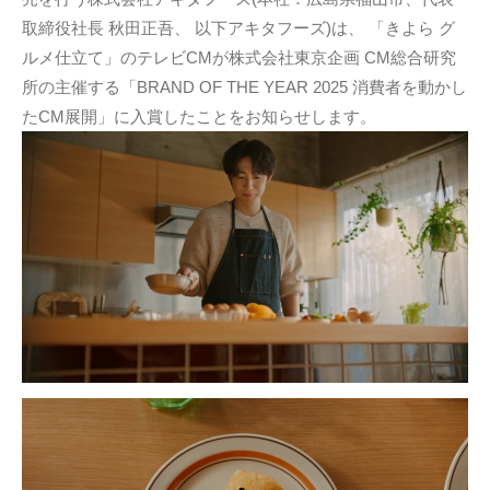
取締役社⻑ 秋田正吾、 以下アキタフーズ)は、 「きよら グ
ルメ仕立て」のテレビCMが株式会社東京企画 CM総合研究
所の主催する「BRAND OF THE YEAR 2025 消費者を動かし
たCM展開」に入賞したことをお知らせします。