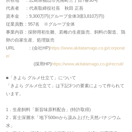
所在地 ：広島県福山市光南町三丁目7番30号
代表者 ：代表取締役社長 秋田 正吾
資本金 ：9,300万円(グループ全体3億3,810万円)
従業員数：957名 ※グループ全体
事業内容：採卵用初生雛、若雌の生産販売、飼料の製造、鶏
卵の自家生産、処理販売
URL ：(会社HP)
https://www.akitatamago.co.jp/corporat
e/
(採用HP)
https://www.akitatamago.co.jp/recruit/
■「きよら グルメ仕立て」について
「きよら グルメ仕立て」は下記3つの要素によって作られて
います。
1．生産飼料「新旨味原料配合」(特許取得)
2．富士深層水「地下500mから汲み上げた天然バナジウム
水」