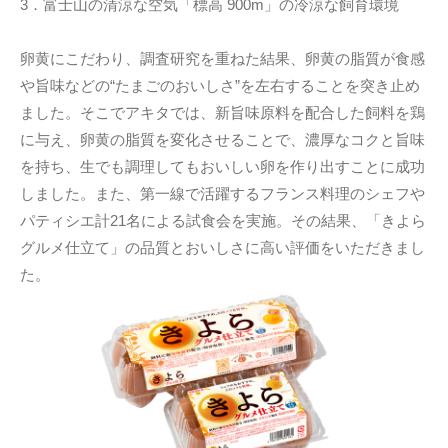
3．富士山の清涼な空気「標高 900m」の冷涼な飼育環境
卵黄にこだわり、調査研究を重ねた結果、卵黄の脂質が食感
や旨味などの“たまごのおいしさ”を左右することを突き止め
ました。そこでアキタでは、新旨味原料を配合した飼料を鶏
に与え、卵黄の脂質を変化させることで、濃厚なコクと旨味
を持ち、生でも調理してもおいしい卵を作り出すことに成功
しました。また、第一線で活躍するフランス料理のシェフや
パティシエ計21名による試食会を実施。その結果、「きよら
グルメ仕立て」の品質とおいしさに高い評価をいただきまし
た。