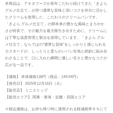
本商品は、アキタフーズが長年こだわり続けてきた「きよら
グルメ仕立て」が持つ濃厚な旨味と深いコクを存分に活かし
たクリームを使用した、こだわりのクリームパンです。
「きよら グルメ仕立て」の卵本来の豊かな風味とまろやか
さが特長で、その魅力を最大限引き出すために、クリームに
は丁寧な温度管理と製法を採用しています。「きよら グル
メ仕立て」ならではの“濃厚な旨味”をしっかりと感じられる
カスタードが、しっとりと柔らかいパン生地と絶妙に組み合
わさることで、口に入れた瞬間に優しい甘さと豊かなコクが
広がる一品です。
【価格】 本体価格138円（税込：149.04円）
【発売日】 2025年12月16日（火）
【販売店】 ミニストップ
【販売エリア】 関東・東海・近畿・四国エリア
※税込価格は、お持ち帰り時に適用される軽減税率８％にて