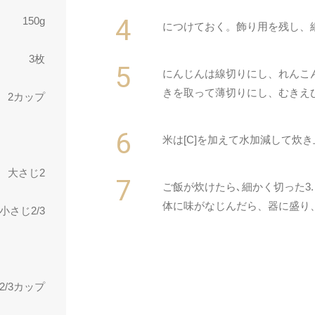
150g
につけておく。飾り用を残し、
3枚
にんじんは線切りにし、れんこ
きを取って薄切りにし、むきえび
2カップ
米は[C]を加えて水加減して炊
大さじ2
ご飯が炊けたら､細かく切った3
体に味がなじんだら、器に盛り、
小さじ2/3
2/3カップ