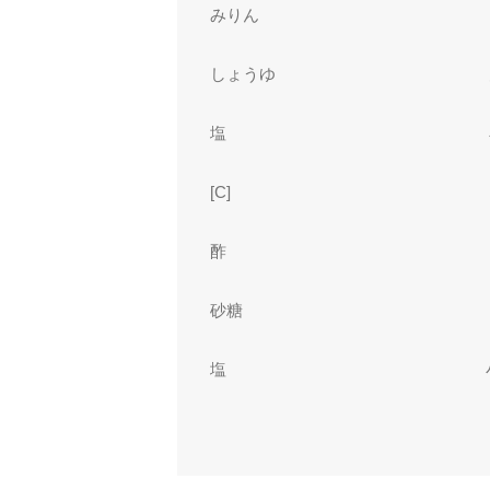
みりん
しょうゆ
塩
[C]
酢
砂糖
塩