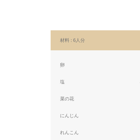
材料
: 6人分
卵
塩
菜の花
にんじん
れんこん