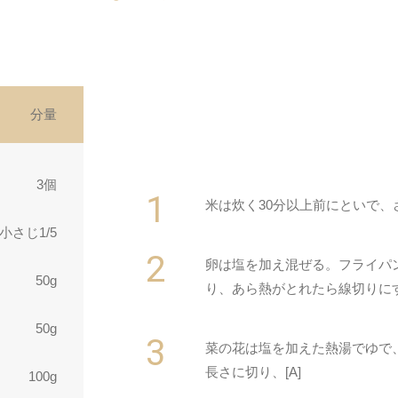
分量
3個
米は炊く30分以上前にといで
小さじ1/5
卵は塩を加え混ぜる。フライパ
50g
り、あら熱がとれたら線切りに
50g
菜の花は塩を加えた熱湯でゆで
長さに切り、[A]
100g