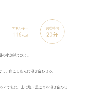
エネルギー
調理時間
116
20分
kcal
通の水加減で炊く。
ごし、白こしあんに混ぜ合わせる。
、1.を2.で包む。上に塩・黒ごまを混ぜ合わせ