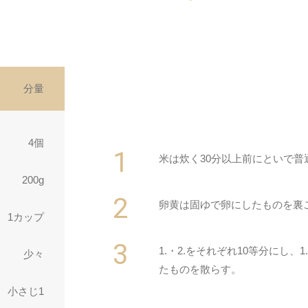
分量
4個
米は炊く30分以上前にといで普
200g
卵黄は固ゆで卵にしたものを裏
1カップ
1.・2.をそれぞれ10等分にし
少々
たものを散らす。
小さじ1