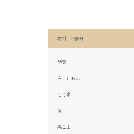
材料
: 10個分
卵黄
白こしあん
もち米
塩
黒ごま