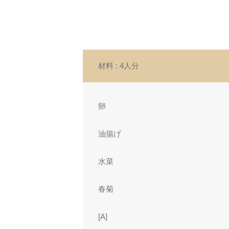
材料
: 4人分
卵
油揚げ
水菜
春菊
[A]