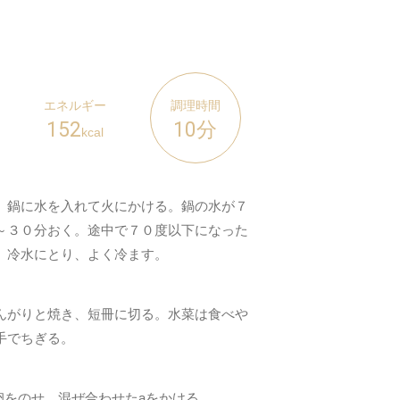
エネルギー
調理時間
152
10分
kcal
、鍋に水を入れて火にかける。鍋の水が７
～３０分おく。途中で７０度以下になった
。冷水にとり、よく冷ます。
んがりと焼き、短冊に切る。水菜は食べや
手でちぎる。
卵をのせ、混ぜ合わせたaをかける。