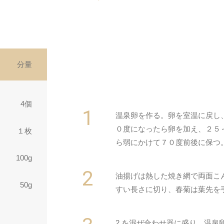
分量
4個
温泉卵を作る。卵を室温に戻し
０度になったら卵を加え、２５
１枚
ら弱にかけて７０度前後に保つ
100g
油揚げは熱した焼き網で両面こ
50g
すい長さに切り、春菊は葉先を
2.を混ぜ合わせ器に盛り、温泉