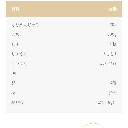
材料
分量
ちりめんじゃこ
20g
ご飯
600g
しそ
10枚
しょうゆ
大さじ1
サラダ油
大さじ1/2
[A]
卵
4個
塩
少々
削り節
1袋（5g）