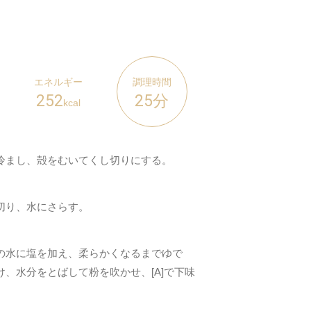
エネルギー
調理時間
252
25分
kcal
冷まし、殻をむいてくし切りにする。
切り、水にさらす。
の水に塩を加え、柔らかくなるまでゆで
、水分をとばして粉を吹かせ、[A]で下味