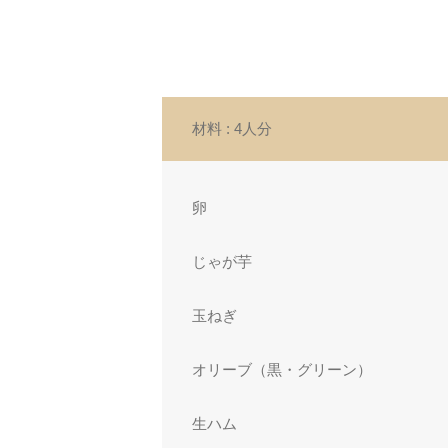
材料
: 4人分
卵
じゃが芋
玉ねぎ
オリーブ（黒・グリーン）
生ハム