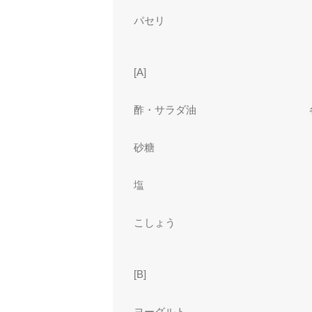
パセリ
[A]
酢・サラダ油
砂糖
塩
こしょう
[B]
ヨーグルト