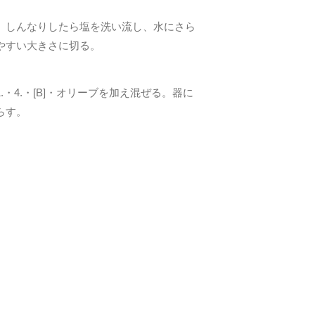
、しんなりしたら塩を洗い流し、水にさら
やすい大きさに切る。
・4.・[B]・オリーブを加え混ぜる。器に
らす。