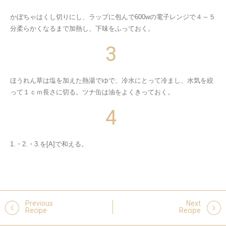
かぼちゃはくし切りにし、ラップに包んで600wの電子レンジで４～５
分柔らかくなるまで加熱し、下味をふっておく。
ほうれん草は塩を加えた熱湯でゆで、冷水にとって冷まし、水気を絞
って１ｃｍ長さに切る。ツナ缶は油をよくきっておく。
1.・2.・3.を[A]で和える。
Previous
Next
Recipe
Recipe