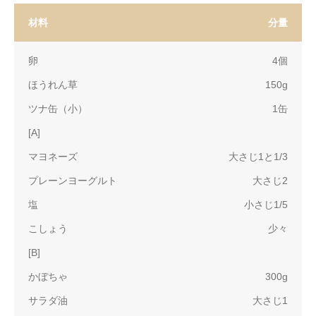
材料
分量
卵
4個
ほうれん草
150g
ツナ缶（小）
1缶
[A]
マヨネーズ
大さじ1と1/3
プレーンヨーグルト
大さじ2
塩
小さじ1/5
こしょう
少々
[B]
かぼちゃ
300g
サラダ油
大さじ1