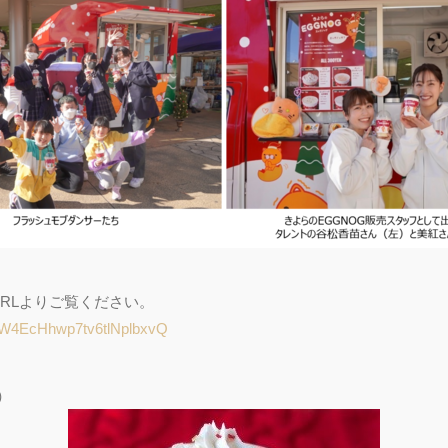
RLよりご覧ください。
CgW4EcHhwp7tv6tlNplbxvQ
込）