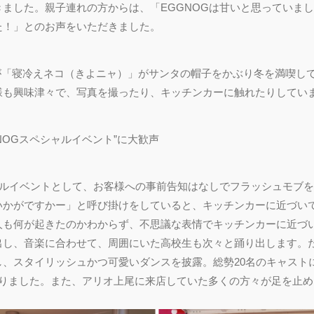
ました。親子連れの方からは、「EGGNOGは甘いと思っていまし
た！」とのお声をいただきました。
が「寝冷えネコ（きよニャ）」がサンタの帽子をかぶり冬を満喫し
様も興味津々で、写真を撮ったり、キッチンカーに触れたりしてい
NOGスペシャルイベント”に大歓声
ャルイベントとして、お客様への事前告知はなしでフラッシュモブ
いかがですかー」と呼び掛けをしていると、キッチンカーに近づい
人も何が起きたのかわからず、不思議な表情でキッチンカーに近づ
出し、音楽に合わせて、周囲にいた高校生も次々と踊り出します。
し、スタイリッシュかつ可愛いダンスを披露。総勢20名のキャスト
がりました。また、アリオ上尾に来店していた多くの方々が足を止