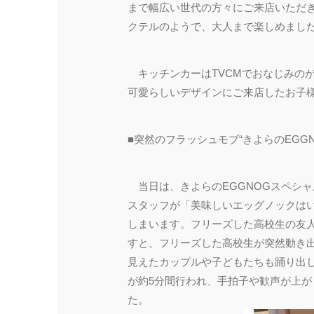
まで幅広い世代の方々にご来店いただき
クテルのようで、大人まで楽しめまし
キッチンカーはTVCMでおなじみの
可愛らしいデザインにご来店したお子
■突然のフラッシュモブ“きよらのEGG
当日は、きよらのEGGNOGスペシ
スタッフが「美味しいエッグノックは
しまいます。フリーズした高校生の友
すと、フリーズした高校生が突然動き
見えたカップルや子どもたちも踊り出
が約5分間行われ、手拍子や歓声が上
た。