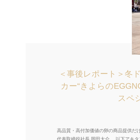
＜事後レポート＞冬ド
カー“きよらのEGGN
スペ
​高品質・高付加価値の卵の商品提供だ
代表取締役社⻑ 岡田大介、 以下アキ