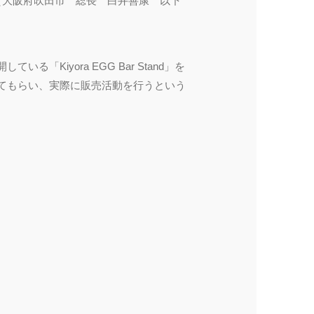
（大阪府吹田市 総長 白井善康 以下
iyora EGG Bar Stand」を
てもらい、実際に販売活動を行うという