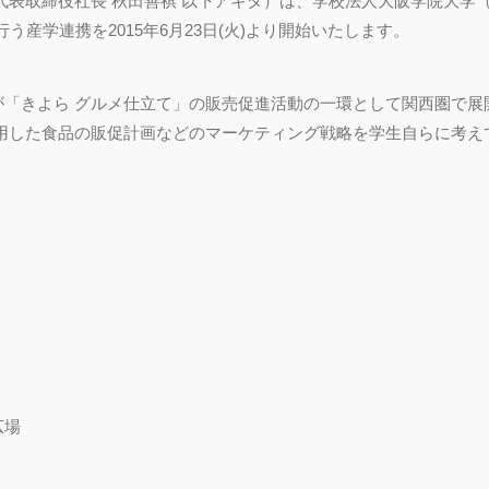
代表取締役社長 秋田善祺 以下アキタ）は、学校法人大阪学院大学
う産学連携を2015年6月23日(火)より開始いたします。
よら グルメ仕立て」の販売促進活動の一環として関西圏で展開している「K
使用した食品の販促計画などのマーケティング戦略を学生自らに考え
広場