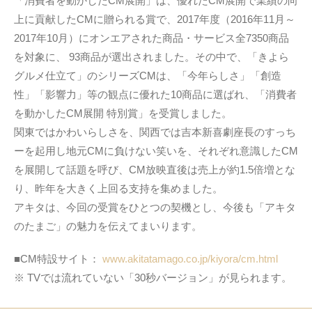
「消費者を動かしたCM展開」は、優れたCM展開で業績の向
上に貢献したCMに贈られる賞で、2017年度（2016年11月～
2017年10月）にオンエアされた商品・サービス全7350商品
を対象に、 93商品が選出されました。その中で、「きよら
グルメ仕立て」のシリーズCMは、「今年らしさ」「創造
性」「影響力」等の観点に優れた10商品に選ばれ、「消費者
を動かしたCM展開 特別賞」を受賞しました。
関東ではかわいらしさを、関西では吉本新喜劇座長のすっち
ーを起用し地元CMに負けない笑いを、それぞれ意識したCM
を展開して話題を呼び、CM放映直後は売上が約1.5倍増とな
り、昨年を大きく上回る支持を集めました。
アキタは、今回の受賞をひとつの契機とし、今後も「アキタ
のたまご」の魅力を伝えてまいります。
■CM特設サイト：
www.akitatamago.co.jp/kiyora/cm.html
※ TVでは流れていない「30秒バージョン」が見られます。