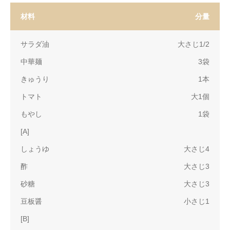
材料
分量
サラダ油
大さじ1/2
中華麺
3袋
きゅうり
1本
トマト
大1個
もやし
1袋
[A]
しょうゆ
大さじ4
酢
大さじ3
砂糖
大さじ3
豆板醤
小さじ1
[B]