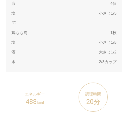
卵
4個
塩
小さじ1/5
[C]
鶏もも肉
1枚
塩
小さじ1/5
酒
大さじ1/2
水
2/3カップ
エネルギー
調理時間
488
20分
kcal