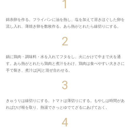
錦糸卵を作る。フライパンに油を熱し、塩を加えて溶きほぐした卵を
流し入れ、薄焼き卵を数枚作る。あら熱がとれたら線切りにする。
鍋に鶏肉・調味料・水を入れてフタをし、火にかけて中まで火を通
す。あら熱がとれたら鶏肉と煮汁をわけ、鶏肉は食べやすい大きさに
手で裂き、煮汁は[A]と混ぜ合わせる。
きゅうりは線切りにする。トマトは薄切りにする。もやしは時間があ
ればひげ根を取り、熱湯でさっとゆでてざるにあげておく。