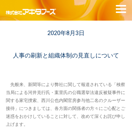
2020年8月3日
人事の刷新と組織体制の見直しについて
先般来、新聞等により弊社に関して報道されている「検察
当局による河井克行氏・案里氏の公職選挙法違反被疑事件に
関する家宅捜索、西川公也内閣官房参与他二名のクルーザー
接待」につきましては、各方面の関係者の方々にご心配とご
迷惑をおかけしていることに対して、改めて深くお詫び申し
上げます。