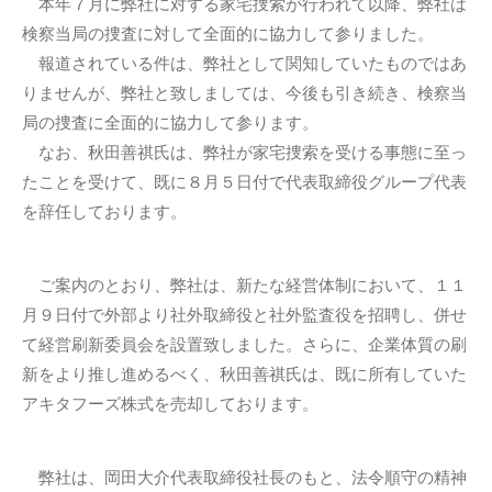
本年７月に弊社に対する家宅捜索が行われて以降、弊社は
検察当局の捜査に対して全面的に協力して参りました。
報道されている件は、弊社として関知していたものではあ
りませんが、弊社と致しましては、今後も引き続き、検察当
局の捜査に全面的に協力して参ります。
なお、秋田善祺氏は、弊社が家宅捜索を受ける事態に至っ
たことを受けて、既に８月５日付で代表取締役グループ代表
を辞任しております。
ご案内のとおり、弊社は、新たな経営体制において、１１
月９日付で外部より社外取締役と社外監査役を招聘し、併せ
て経営刷新委員会を設置致しました。さらに、企業体質の刷
新をより推し進めるべく、秋田善祺氏は、既に所有していた
アキタフーズ株式を売却しております。
弊社は、岡田大介代表取締役社長のもと、法令順守の精神