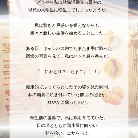
どうやら私は就職活動真っ最中の
現代の大学生に転生してしまったようだ。
私は驚きと戸惑いを覚えながらも、
粛々と新しい生活を始めることにした。
ある日、キャンパス内でたまたま手に取った
図鑑の写真を見て、私はハッと息を呑んだ。
「…にわとり？…たまご。 …！」
健康的でふっくらとしたその姿を見た瞬間、
私の脳裏に焼き付いていた前世の記憶が、
鮮やかに蘇ったのだ。
転生前の世界で、私は鶏を育てていた。
日の出とともに鶏小屋に向かい、
卵を拾い、エサを与え、